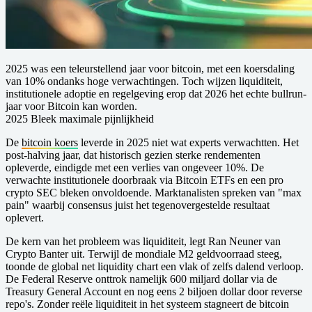
2025 was een teleurstellend jaar voor bitcoin, met een koersdaling
van 10% ondanks hoge verwachtingen. Toch wijzen liquiditeit,
institutionele adoptie en regelgeving erop dat 2026 het echte bullrun-
jaar voor Bitcoin kan worden.
2025 Bleek maximale pijnlijkheid
De
bitcoin koers
leverde in 2025 niet wat experts verwachtten. Het
post-halving jaar, dat historisch gezien sterke rendementen
opleverde, eindigde met een verlies van ongeveer 10%. De
verwachte institutionele doorbraak via Bitcoin ETFs en een pro
crypto SEC bleken onvoldoende. Marktanalisten spreken van "max
pain" waarbij consensus juist het tegenovergestelde resultaat
oplevert.
De kern van het probleem was liquiditeit, legt Ran Neuner van
Crypto Banter uit. Terwijl de mondiale M2 geldvoorraad steeg,
toonde de global net liquidity chart een vlak of zelfs dalend verloop.
De Federal Reserve onttrok namelijk 600 miljard dollar via de
Treasury General Account en nog eens 2 biljoen dollar door reverse
repo's. Zonder reële liquiditeit in het systeem stagneert de bitcoin