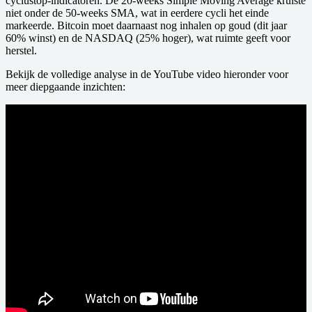
cyclustop-indicatoren. De 20-weeks Simple Moving Average kruiste
niet onder de 50-weeks SMA, wat in eerdere cycli het einde
markeerde. Bitcoin moet daarnaast nog inhalen op goud (dit jaar
60% winst) en de NASDAQ (25% hoger), wat ruimte geeft voor
herstel.
Bekijk de volledige analyse in de YouTube video hieronder voor
meer diepgaande inzichten: