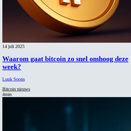
14 juli 2025
Waarom gaat bitcoin zo snel omhoog deze
week?
Luuk Soons
Bitcoin nieuws
4min