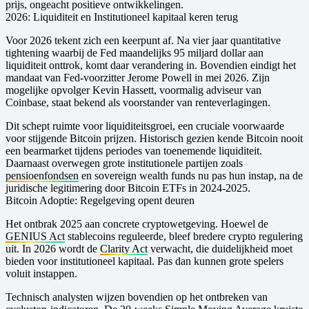
prijs, ongeacht positieve ontwikkelingen.
2026: Liquiditeit en Institutioneel kapitaal keren terug
Voor 2026 tekent zich een keerpunt af. Na vier jaar quantitative
tightening waarbij de Fed maandelijks 95 miljard dollar aan
liquiditeit onttrok, komt daar verandering in. Bovendien eindigt het
mandaat van Fed-voorzitter Jerome Powell in mei 2026. Zijn
mogelijke opvolger Kevin Hassett, voormalig adviseur van
Coinbase, staat bekend als voorstander van renteverlagingen.
Dit schept ruimte voor liquiditeitsgroei, een cruciale voorwaarde
voor stijgende Bitcoin prijzen. Historisch gezien kende Bitcoin nooit
een bearmarket tijdens periodes van toenemende liquiditeit.
Daarnaast overwegen grote institutionele partijen zoals
pensioenfondsen
en sovereign wealth funds nu pas hun instap, na de
juridische legitimering door Bitcoin ETFs in 2024-2025.
Bitcoin Adoptie: Regelgeving opent deuren
Het ontbrak 2025 aan concrete cryptowetgeving. Hoewel de
GENIUS Act
stablecoins reguleerde, bleef bredere crypto regulering
uit. In 2026 wordt de
Clarity Act
verwacht, die duidelijkheid moet
bieden voor institutioneel kapitaal. Pas dan kunnen grote spelers
voluit instappen.
Technisch analysten wijzen bovendien op het ontbreken van