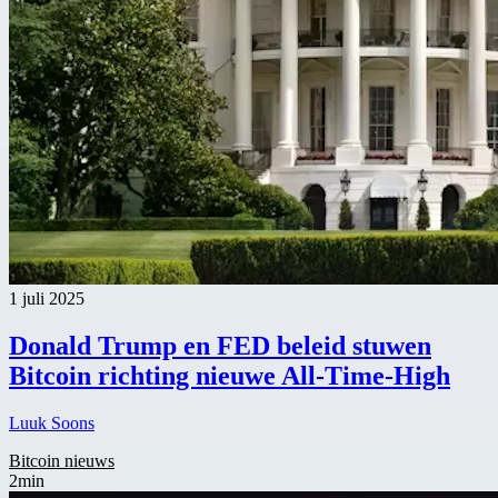
1 juli 2025
Donald Trump en FED beleid stuwen
Bitcoin richting nieuwe All-Time-High
Luuk Soons
Bitcoin nieuws
2min