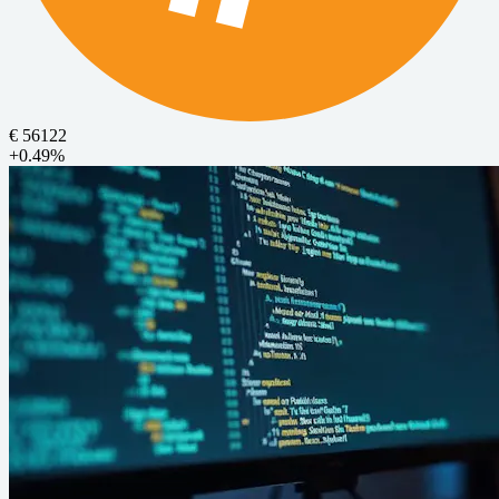
€ 56122
+0.49%