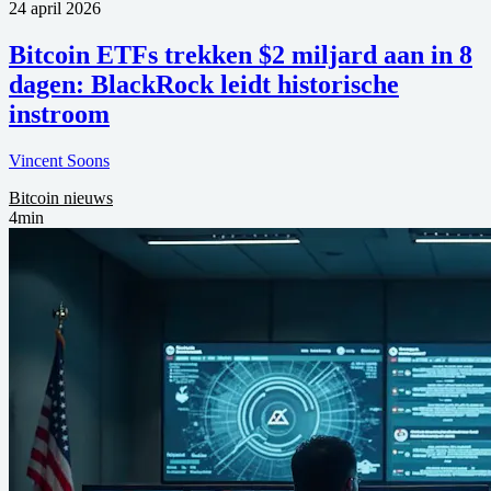
24 april 2026
Bitcoin ETFs trekken $2 miljard aan in 8
dagen: BlackRock leidt historische
instroom
Vincent Soons
Bitcoin nieuws
4min